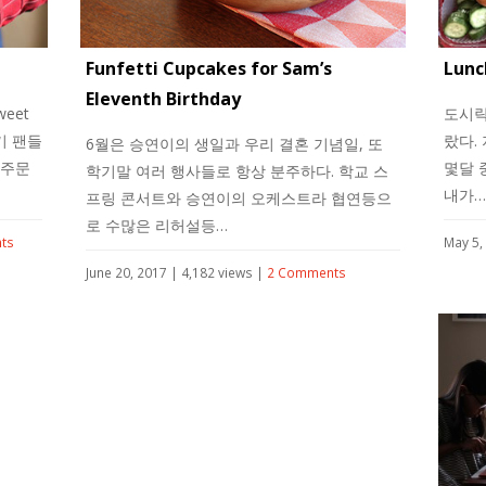
Funfetti Cupcakes for Sam’s
Lunc
Eleventh Birthday
eet
도시락
기 팬들
랐다.
6월은 승연이의 생일과 우리 결혼 기념일, 또
 주문
몇달 
학기말 여러 행사들로 항상 분주하다. 학교 스
내가…
프링 콘서트와 승연이의 오케스트라 협연등으
로 수많은 리허설등…
ts
May 5,
June 20, 2017 | 4,182 views |
2 Comments