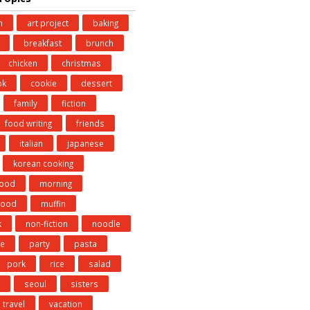
n
art project
baking
breakfast
brunch
chicken
christmas
ok
cookie
dessert
family
fiction
food writing
friends
italian
japanese
korean cooking
food
morning
hood
muffin
k
non-fiction
noodle
e
party
pasta
pork
rice
salad
seoul
sisters
travel
vacation