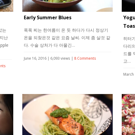
Early Summer Blues
Yogu
Toas
았는
푹푹 찌는 한여름이 온 듯 하다가 다시 정상기
 지난
온을 되찾은것 같은 요즘 날씨. 이제 좀 살것 같
히터가
ple
다. 수술 상처가 다 아물긴…
다리의
드를 
June 16, 2016 | 6,093 views |
8 Comments
고…
nts
March 