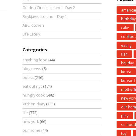
Golden Circle, Iceland – Day 2
america
Reykjavik, Iceland – Day 1
birthday
ABC Kitchen
cake
Life Lately
cookbo
eating
Categories
fish
anything food
(44)
holiday
blog news
(6)
korea
books
(216)
korean 
eat out nyc
(174)
mother
hungry cook
(598)
new yor
kitchen diary
(111)
our hom
life
(772)
play
new york
(66)
seafood
our home
(44)
toy