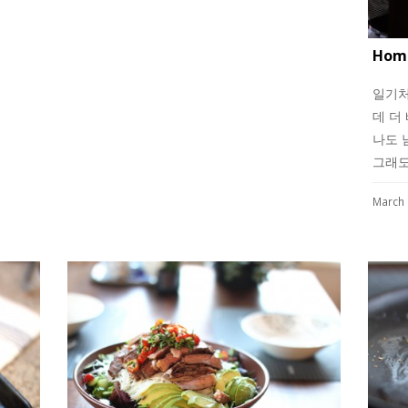
Hom
일기처
데 더
나도 
그래
March 