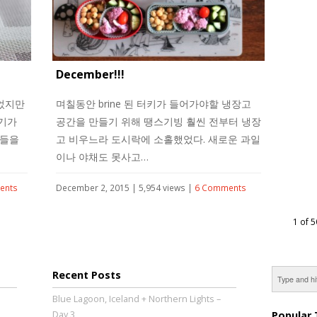
December!!!
었지만
며칠동안 brine 된 터키가 들어가야할 냉장고
학기가
공간을 만들기 위해 땡스기빙 훨씬 전부터 냉장
연들을
고 비우느라 도시락에 소홀했었다. 새로운 과일
이나 야채도 못사고…
ents
December 2, 2015 | 5,954 views |
6 Comments
1 of 5
Recent Posts
Blue Lagoon, Iceland + Northern Lights –
Day 3
Popular 