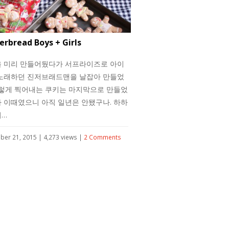
erbread Boys + Girls
 미리 만들어뒀다가 서프라이즈로 아이
노래하던 진저브래드맨을 날잡아 만들었
이렇게 찍어내는 쿠키는 마지막으로 만들었
 이때였으니 아직 일년은 안됐구나. 하하
이…
er 21, 2015 | 4,273 views |
2 Comments