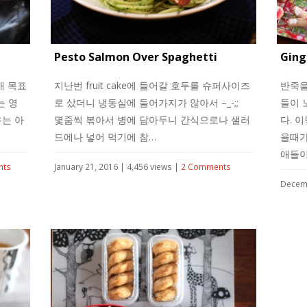
Pesto Salmon Over Spaghetti
Ging
해 목표
지난번 fruit cake에 들어갈 호두를 슈퍼사이즈
반죽을
는 영
로 샀더니 냉동실에 들어가지가 않아서 –_-;;
들이 
는 아
몇줌씩 볶아서 병에 담아두니 간식으로나 샐러
다. 
드에나 넣어 먹기에 참…
을때가
애들
nts
January 21, 2016 | 4,456 views |
2 Comments
Decemb