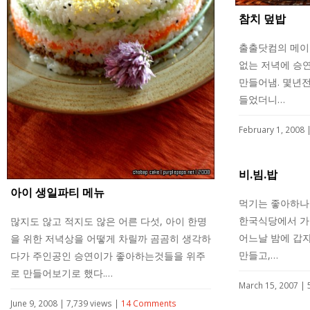
참치 덮밥
출출닷컴의 메이
없는 저녁에 승
만들어냄. 몇년전
들었더니…
February 1, 2008 
비.빔.밥
아이 생일파티 메뉴
먹기는 좋아하나
한국식당에서 가
많지도 않고 적지도 않은 어른 다섯, 아이 한명
어느날 밤에 갑
을 위한 저녁상을 어떻게 차릴까 곰곰히 생각하
만들고,…
다가 주인공인 승연이가 좋아하는것들을 위주
로 만들어보기로 했다.…
March 15, 2007 | 
June 9, 2008 | 7,739 views |
14 Comments