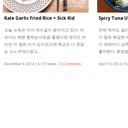
Kale Garlic Fried Rice + Sick Kid
Spicy Tuna 
오늘 뉴욕은 비가 억수같이 쏟아지고 있다. 비
언제 먹어도 질리
보다는 예쁜 함박눈이었음 좋겠다란 생각도 하
가 많은 복잡한
지만 이 많은 비가 눈이었으면 학교도 다 문닫
다 새싹이나 상
는 스노우데이겠고,…
좋아한다. 회덮밥
December 9, 2014 | 5,170 views |
8 Comments
April 10, 2014 | 5