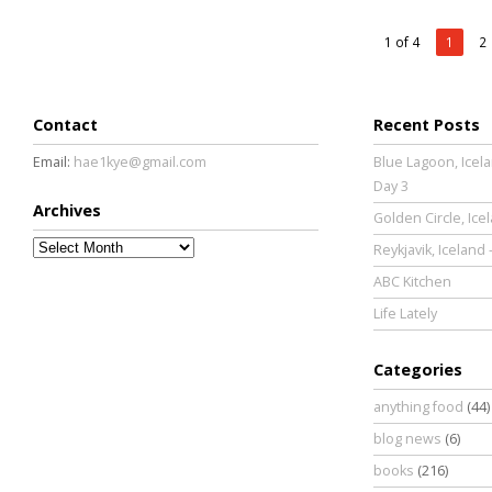
1 of 4
1
2
Contact
Recent Posts
Email:
hae1kye@gmail.com
Blue Lagoon, Icela
Day 3
Archives
Golden Circle, Ice
Archives
Reykjavik, Iceland 
ABC Kitchen
Life Lately
Categories
anything food
(44)
blog news
(6)
books
(216)