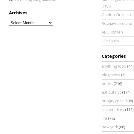
Day 3
Archives
Golden Circle, Ice
Archives
Reykjavik, Iceland 
ABC Kitchen
Life Lately
Categories
anything food
(44)
blog news
(6)
books
(216)
eat out nyc
(174)
hungry cook
(598)
kitchen diary
(111)
life
(772)
new york
(66)