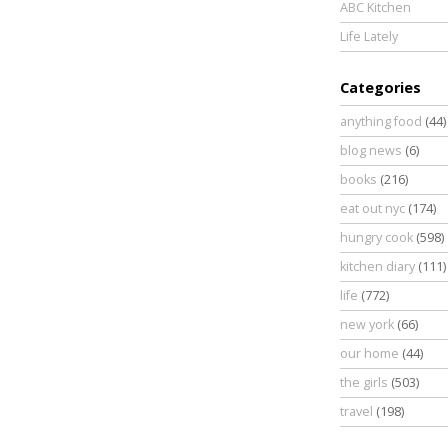
ABC Kitchen
Life Lately
Categories
anything food
(44)
blog news
(6)
books
(216)
eat out nyc
(174)
hungry cook
(598)
kitchen diary
(111)
life
(772)
new york
(66)
our home
(44)
the girls
(503)
travel
(198)