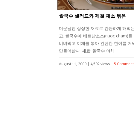
쌀국수 샐러드와 제철 채소 볶음
더운날엔 싱싱한 재료로 간단하게 해먹는
고. 쌀국수에 베트남소스(nuoc cham)을
비벼먹고 야채를 볶아 간단한 한여름 저
만들어봤다. 재료: 쌀국수 야채…
August 11, 2009 | 4,592 views |
5 Comment