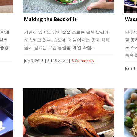
Making the Best of It
Wasa
 야채
가만히 있어도 땀이 줄줄 흐르는 습한 날씨가
난 참
 샐러
계속되고 있다. 습도에 축 늘어지는 옷이 착착
잘 못
 중앙
몸에 감기는 그런 찝찝함. 매일 아침…
도 스
듬뿍 
July 9, 2015 | 5,118 views |
6 Comments
June 1