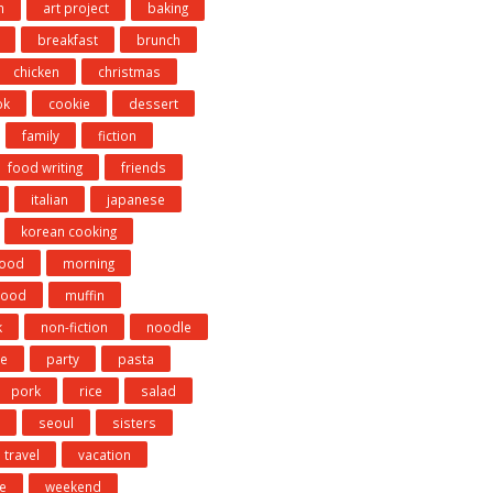
n
art project
baking
breakfast
brunch
chicken
christmas
ok
cookie
dessert
family
fiction
food writing
friends
italian
japanese
korean cooking
food
morning
hood
muffin
k
non-fiction
noodle
e
party
pasta
pork
rice
salad
seoul
sisters
travel
vacation
e
weekend