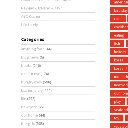
america
Reykjavik, Iceland – Day 1
birthday
ABC Kitchen
cake
Life Lately
cookbo
eating
Categories
fish
anything food
(44)
holiday
blog news
(6)
korea
books
(216)
korean 
eat out nyc
(174)
mother
hungry cook
(598)
new yor
kitchen diary
(111)
our hom
life
(772)
play
new york
(66)
seafood
our home
(44)
toy
the girls
(503)
vegetabl