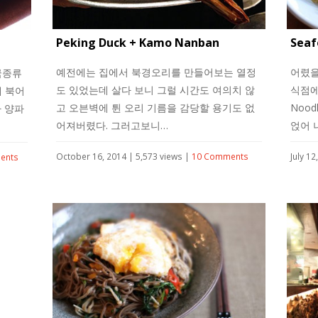
Peking Duck + Kamo Nanban
Seaf
예전에는 집에서 북경오리를 만들어보는 열정
어렸을
국종류
도 있었는데 살다 보니 그럴 시간도 여의치 않
식점에
 북어
고 오븐벽에 튄 오리 기름을 감당할 용기도 없
Noo
 양파
어져버렸다. 그러고보니…
얹어 
October 16, 2014 | 5,573 views |
10 Comments
July 1
ents