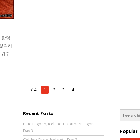
이 한명
 생각하
 위주
1 of 4
1
2
3
4
Recent Posts
Blue Lagoon, Iceland + Northern Lights –
Day 3
Popular 
Golden Circle, Iceland – Day 2