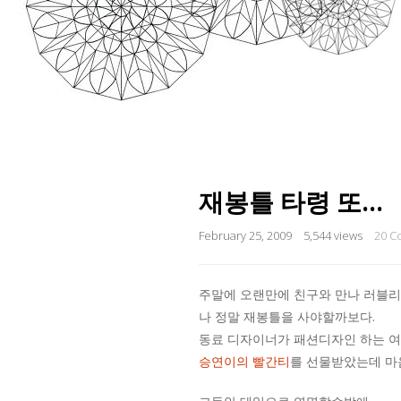
재봉틀 타령 또…
February 25, 2009
5,544 views
20 C
주말에 오랜만에 친구와 만나 러블리
나 정말 재봉틀을 사야할까보다.
동료 디자이너가 패션디자인 하는 여
승연이의 빨간티
를 선물받았는데 마음