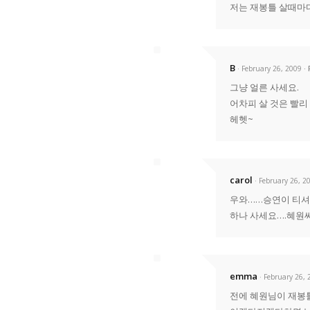
저는 재봉틀 살때마다
B
· February 26, 2009
그냥 얼른 사세요.
어차피 살 것은 빨리
헤헷~
carol
· February 26, 2
우와……승연이 티셔
하나 사세요….혜원씨
emma
· February 26,
전에 혜원님이 재봉