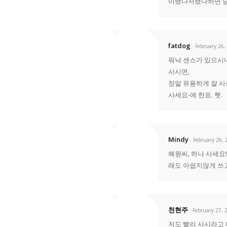
이랬다저랬다하면 남
fatdog
· February 26,
워낙 센스가 있으시
사시면,
정말 유용하게 잘 사
사세요-에 한표. 헷.
Mindy
· February 26,
혜원씨, 하나 사세요
래도 아쉽지않게 
천현주
· February 27, 
저도 빨리 사시라고 