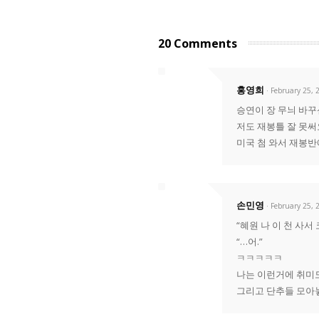
20 Comments
홍영희
· February 25, 
승연이 장 무늬 바
저도 재봉틀 잘 못써
미국 첨 와서 재봉반
손민영
· February 25, 
“혜원 나 이 천 사
“…어.”
ㅋㅋㅋㅋㅋ
나는 이런거에 취미
그리고 단추들 모아