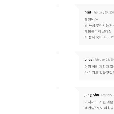
이진
· February 25, 20
혜원님^^
넘 욕심 부리시는거 
재봉틀까지 잘하심
저 샘나 죽어여~~ 
olive
· February 25, 2
어쩜 이리 제맘과 같
가 여기도 있을껏같은
Jung Ahn
· February 
어디서 또 저런 예쁜
혜원님~저도 혜원님