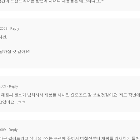
편이 스탠드믹서는 한번에 사더니 재봉틀은 왜그러냐고,,~
 2009
Reply
니깐,
용하실 것 같아요!
 2009
Reply
! 혜원씨 센스가 넘치셔서 재봉틀 사시면 요모조모 잘 쓰실것같아요. 저도 작년
쓰고있어요…ㅎㅎ
2009
Reply
마구 찔러드리고 싶네요. ^^ 봄 쿠션에 꽂혀서 며칠전부터 재봉틀 리서치에 들