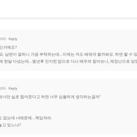
2009
Reply
꾸신거예요?
요. 남편이 잘하니 가끔 부탁하는데…이제는 저도 배워야 할까봐요. 하면 할 수 
에 한달 다녔는데…몇년후 진지한 맘으로 다시 배우려 찿아보니, 제정난으로 닫았
2009
Reply
서 코너만 실로 찝어준다고 하면 너무 심플하게 생각하는걸까”
도 없는데 너때문에…책임져라.
놓고 있느냐?