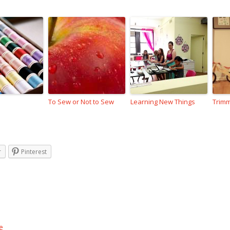
To Sew or Not to Sew
Learning New Things
Trimm
r
Pinterest
e