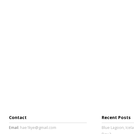
Contact
Recent Posts
Email:
hae1kye@gmail.com
Blue Lagoon, Icela