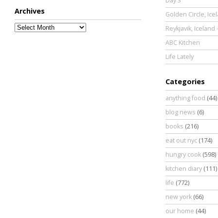
Day 3
Archives
Golden Circle, Ice
Archives
Reykjavik, Iceland 
ABC Kitchen
Life Lately
Categories
anything food
(44)
blog news
(6)
books
(216)
eat out nyc
(174)
hungry cook
(598)
kitchen diary
(111)
life
(772)
new york
(66)
our home
(44)