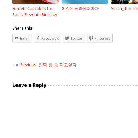
Funfetti Cupcakes for
이런게 날라올때마다
Visiting the Tr
Sam’s Eleventh Birthday
Share this:
Email
Facebook
Twitter
Pinterest
« «
Previous: 진짜 잠 좀 자고싶다
Leave a Reply