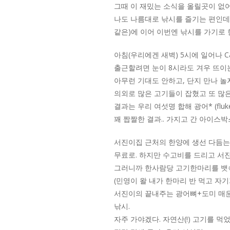
그때 이 재밌는 소식을 올릴곳이 없
나도 나름대로 낚시를 즐기는 편인데 (
같은)에 이어 이번엔 낚시를 가기로 
아침(우리에겐 새벽) 5시에 일어나 Ca
출근할려면 눈이 8시라도 겨우 뜨이
아무런 기대도 안하고, 단지 만나 놀
의외로 많은 고기들이 잡혔고 또 많은
결과는 우리 여섯명 합해 광어* (fluk
꽤 짭짤한 결과.. 가지고 간 아이스
서진이집 근처의 한양에 생선 다듬는
무료로. 하지만 수고비를 드리고 서
그러니까 한사람당 고기한마리를 뱃
(민영이 왈 내가 한마리 반 먹고 자
서진이의 끝내주는 광어뼈+도미 매운
낚시.
자주 가야겠다. 자연산(!) 고기를 먹