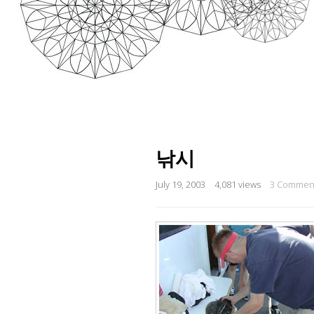
낚시
July 19, 2003
4,081 views
3 Commen