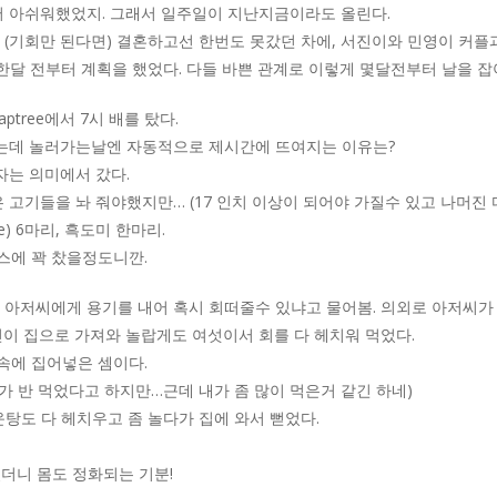
어 아쉬워했었지. 그래서 일주일이 지난지금이라도 올린다.
기회만 된다면) 결혼하고선 한번도 못갔던 차에, 서진이와 민영이 커플과 함께
한달 전부터 계획을 했었다. 다들 바쁜 관계로 이렇게 몇달전부터 날을 잡
ptree에서 7시 배를 탔다.
는데 놀러가는날엔 자동적으로 제시간에 뜨여지는 이유는?
자는 의미에서 갔다.
 고기들을 놔 줘야했지만… (17 인치 이상이 되어야 가질수 있고 나머진 다
e) 6마리, 흑도미 한마리.
박스에 꽉 찼을정도니깐.
 아저씨에게 용기를 내어 혹시 회떠줄수 있냐고 물어봄. 의외로 아저씨가
진이 집으로 가져와 놀랍게도 여섯이서 회를 다 헤치워 먹었다.
속에 집어넣은 셈이다.
기가 반 먹었다고 하지만…근데 내가 좀 많이 먹은거 같긴 하네)
탕도 다 헤치우고 좀 놀다가 집에 와서 뻗었다.
었더니 몸도 정화되는 기분!