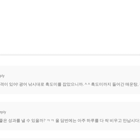
ply
자격이 있어! 광어 낚시대로 흑도미를 잡았으니까. ^ ^ 흑도미까지 들어간 매운탕,
eply
좋은 성과를 낼 수 있을까? ㅋㅋ 울 담번에는 아주 하루를 다 싹 비우고 만납시다