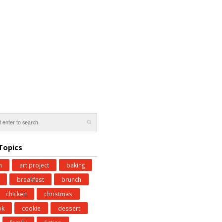
Topics
n
art project
baking
breakfast
brunch
chicken
christmas
ok
cookie
dessert