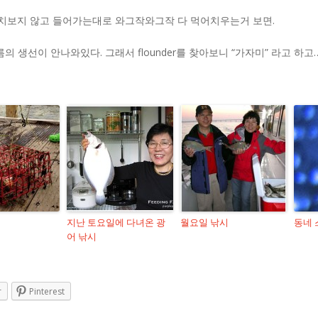
 눈치보지 않고 들어가는대로 와그작와그작 다 먹어치우는거 보면.
의 생선이 안나와있다. 그래서 flounder를 찾아보니 “가자미” 라고 하고… 
지난 토요일에 다녀온 광
월요일 낚시
동네 
어 낚시
r
Pinterest