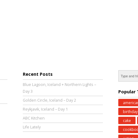
Recent Posts
Blue Lagoon, Iceland + Northern Lights –
Day 3
Popular 
Golden Circle, Iceland – Day 2
america
Reykjavik, Iceland – Day 1
birthday
ABC Kitchen
cake
Life Lately
cookbo