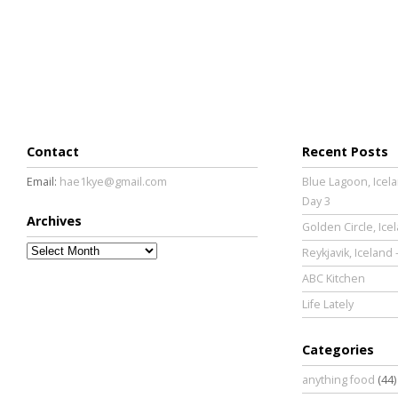
Contact
Recent Posts
Email:
hae1kye@gmail.com
Blue Lagoon, Icela
Day 3
Archives
Golden Circle, Ice
Archives
Reykjavik, Iceland 
ABC Kitchen
Life Lately
Categories
anything food
(44)