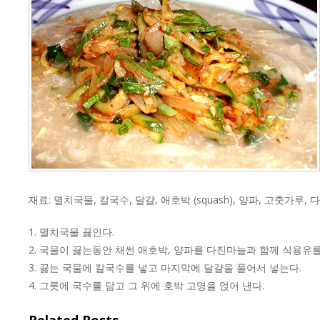
재료: 멸치국물, 칼국수, 달걀, 애호박 (squash), 양파, 고춧가루,
1. 멸치국물 끓인다.
2. 국물이 끓는동안 채썬 애호박, 양파를 다진마늘과 함께 식용유를
3. 끓는 국물에 칼국수를 넣고 마지막에 달걀을 풀어서 넣는다.
4. 그릇에 국수를 담고 그 위에 호박 고명을 얹어 낸다.