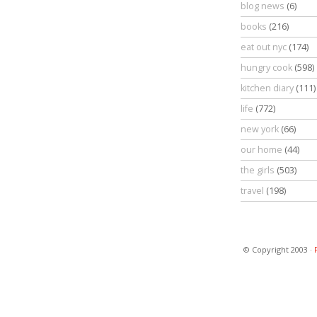
blog news
(6)
books
(216)
eat out nyc
(174)
hungry cook
(598)
kitchen diary
(111)
life
(772)
new york
(66)
our home
(44)
the girls
(503)
travel
(198)
© Copyright 2003 ·