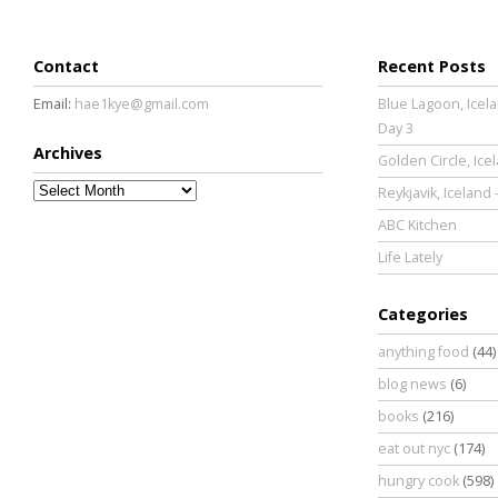
Contact
Recent Posts
Email:
hae1kye@gmail.com
Blue Lagoon, Icela
Day 3
Archives
Golden Circle, Ice
Archives
Reykjavik, Iceland 
ABC Kitchen
Life Lately
Categories
anything food
(44)
blog news
(6)
books
(216)
eat out nyc
(174)
hungry cook
(598)