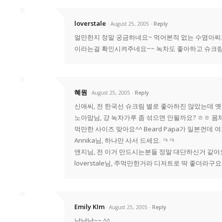
loverstale
· August 25, 2005
Reply
얼만한지 정말 궁금하네요~ 먹어본적 없는 수염아찌의
이라는걸 확인시켜주네요~~ 녹차도 좋아하고 슈크림
혜원
· August 25, 2005
Reply
신애씨, 전 한국선 슈크림 별로 좋아하진 않았는데 옛추
노아맘님, 걍 녹차가루 좀 섞으면 안될까요? ㅎㅎ 
먹만한 사이즈 맞아요^^ Beard Papa가 일본껀데
Annika님, 하나만 사서 드세요. ㅋㅋ
앤지님, 전 이거 만드시는분들 정말 대단하신거 같아요
loverstale님, 주먹만한거라 디저트로 딱 좋더라구요
Emily KIm
· August 25, 2005
Reply
냠냠냠~~ ^^