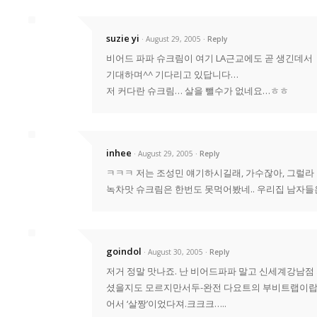
suzie yi
· August 29, 2005
Reply
비어드 파파 슈크림이 여기 LA근교에도 곧 생긴데서
기대하며^^ 기다리고 있답니다…
저 커다란 슈크림… 살을 뺄수가 없네요…ㅎㅎ
inhee
· August 29, 2005
Reply
ㅋㅋㅋ 저는 조성민 얘기하시길래, 가수잖아, 그럴라 
녹차맛 슈크림은 한번도 못먹어봤네.. 우리집 남자들은
goindol
· August 30, 2005
Reply
저거 정말 맛나죠. 난 비어드파파 말고 신세계강남점
셨을지도 모르지만서두-완전 다요트의 부비트랩이랍니
어서 ‘살짱’이었다져.크크크…..