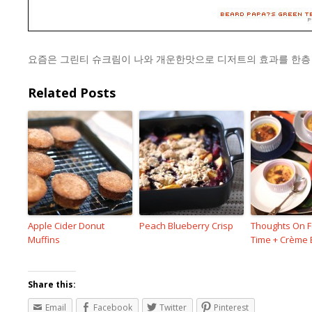
요즘은 그린티 슈크림이 나와 개운한맛으로 디저트의 효과를 한층
Related Posts
Apple Cider Donut
Peach Blueberry Crisp
Thoughts On F
Muffins
Time + Crème 
Share this:
Email
Facebook
Twitter
Pinterest