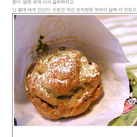
한다. 담엔 세개 사서 갈라먹자고.
난 절대 세개 안산다. 이런건 약간 모자란듯 먹어야 담에 더 맛있으니