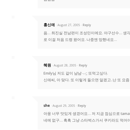
홍신애
· August 27, 2005
Reply
음… 최진실 전남편이 조성민이에요. 야구선수… 생각보
로 이걸 처음 드령 왔어요. 나중엔 망했네요…
혜원
· August 28, 2005
Reply
Emily님 저도 같이 냠냠 -.-;; 또먹고싶다.
신애씨, 아 맞다. 또 이렇게 들으면 알겠고..난 또 요
she
· August 29, 2005
Reply
아웅 너무 맛있게 생겼어요… 저 지금 점심으로 tama
네에 없구… 흑흑 그냥 스타벅스가서 쿠키라도 먹어야