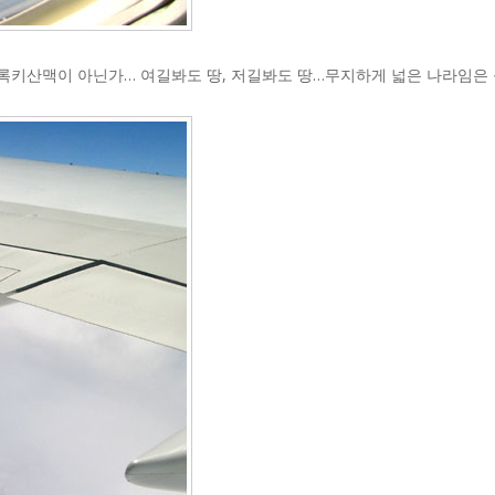
키산맥이 아닌가… 여길봐도 땅, 저길봐도 땅…무지하게 넓은 나라임은 