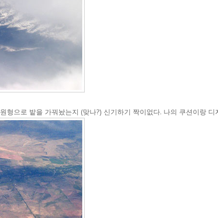
 원형으로 밭을 가꿔놨는지 (맞나?) 신기하기 짝이없다. 나의 쿠션이랑 디