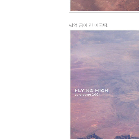
쩌억 금이 간 미국땅.