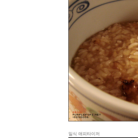
일식 애피타이저