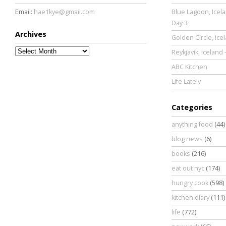
Email:
hae1kye@gmail.com
Blue Lagoon, Icela
Day 3
Archives
Golden Circle, Ice
Archives
Reykjavik, Iceland 
ABC Kitchen
Life Lately
Categories
anything food
(44)
blog news
(6)
books
(216)
eat out nyc
(174)
hungry cook
(598)
kitchen diary
(111)
life
(772)