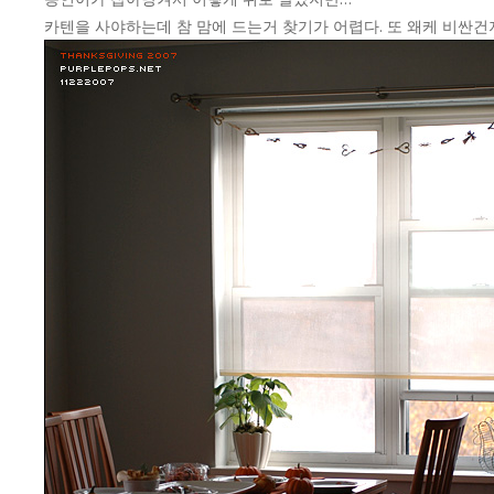
카텐을 사야하는데 참 맘에 드는거 찾기가 어렵다. 또 왜케 비싼건