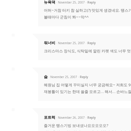
뉴욕댁
· November 25, 2007
Reply
어허~거참 터키 참 실하고(?) 맛있게 생겼네요. 땡
볼때마다 군침이 쫘~~악^^
워너비
· November 25, 2007
Reply
크리스마스 장식도, 식탁밑에 깔린 카펫 색도 너무 멋
슘
· November 25, 2007
Reply
혜원님 집 어떻게 꾸미실지 너무 궁금해요~ 저희도 9
재봉틀이 있기는 한데 쓸줄 모르고… 해서… 손바느질로 
포트럭
· November 26, 2007
Reply
즐거운 땡스기빙 보내셨나요오오오오?