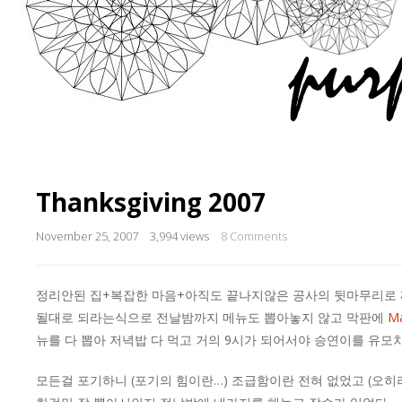
Thanksgiving 2007
November 25, 2007
3,994 views
8 Comments
정리안된 집+복잡한 마음+아직도 끝나지않은 공사의 뒷마무리로 
될대로 되라는식으로 전날밤까지 메뉴도 뽑아놓지 않고 막판에
Ma
뉴를 다 뽑아 저녁밥 다 먹고 거의 9시가 되어서야 승연이를 유모
모든걸 포기하니 (포기의 힘이란…) 조급함이란 전혀 없었고 (오히려