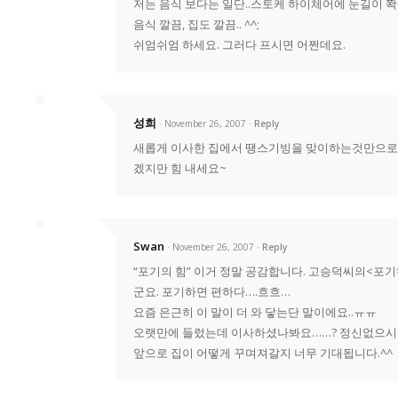
저는 음식 보다는 일단..스토케 하이체어에 눈길이 쫙-
음식 깔끔, 집도 깔끔.. ^^;
쉬엄쉬엄 하세요. 그러다 프시면 어쩐데요.
성희
· November 26, 2007
Reply
새롭게 이사한 집에서 땡스기빙을 맞이하는것만으로도 
겠지만 힘 내세요~
Swan
· November 26, 2007
Reply
“포기의 힘” 이거 정말 공감합니다. 고승덕씨의<포기
군요. 포기하면 편하다….흐흐…
요즘 은근히 이 말이 더 와 닿는단 말이에요..ㅠㅠ
오랫만에 들렀는데 이사하셨나봐요……? 정신없으시겠
앞으로 집이 어떻게 꾸며져갈지 너무 기대됩니다.^^