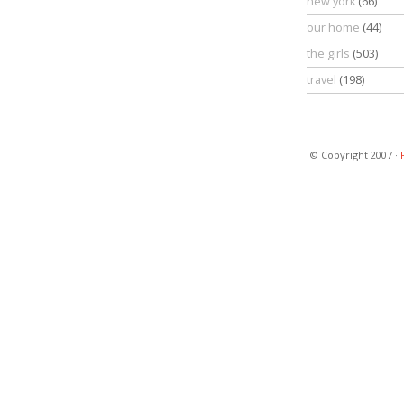
new york
(66)
our home
(44)
the girls
(503)
travel
(198)
© Copyright 2007 ·