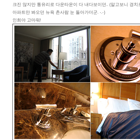
크진 않지만 통유리로 다운타운이 다 내다보이던.. (알고보니 경치로
아파트만 봐오던 뉴욕 촌사람 눈 돌아가더군. -.-)
인희야 고마워!