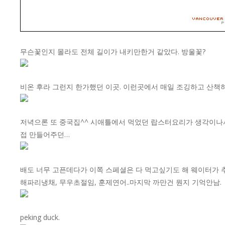
무슨꽃인지 몰라도 전체 길이가 내키만한거 같았다. 방울꽃?
비온 후라 그런지 한가했던 이곳. 이런곳에서 매일 조깅하고 산책하
저녁으론 또 중국집^^ 시애틀에서 먹었던 랍스터요리가 생각이나서..리뷰가
접 만들어주던…
배도 너무 고픈데다가 이쪽 스페셜은 다 먹고싶기도 해 웨이터가 
해파리냉채, 무우초절임, 훈제연어..마지막 까만건 뭔지 기억안남.
peking duck.