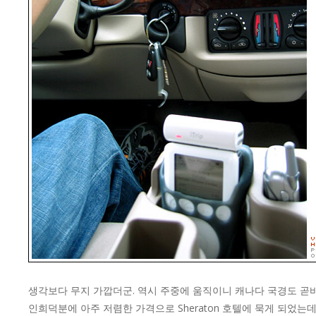
생각보다 무지 가깝더군. 역시 주중에 움직이니 캐나다 국경도 곧바
인희덕분에 아주 저렴한 가격으로 Sheraton 호텔에 묵게 되었는데… 