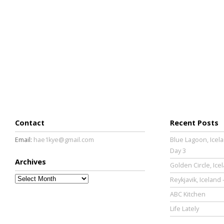
Contact
Recent Posts
Email:
hae1kye@gmail.com
Blue Lagoon, Icela
Day 3
Archives
Golden Circle, Ice
Archives
Reykjavik, Iceland 
ABC Kitchen
Life Lately