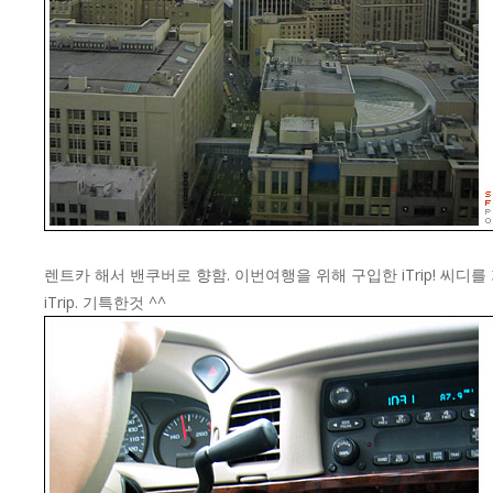
렌트카 해서 밴쿠버로 향함. 이번여행을 위해 구입한 iTrip! 씨디
iTrip. 기특한것 ^^