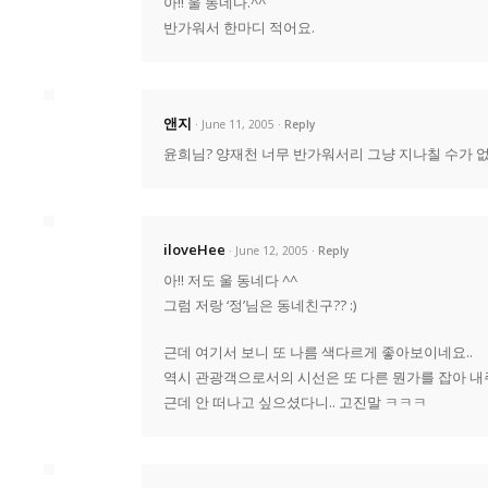
아!! 울 동네다.^^
반가워서 한마디 적어요.
앤지
· June 11, 2005
Reply
윤희님? 양재천 너무 반가워서리 그냥 지나칠 수가 없
iloveHee
· June 12, 2005
Reply
아!! 저도 울 동네다 ^^
그럼 저랑 ‘정’님은 동네친구?? :)
근데 여기서 보니 또 나름 색다르게 좋아보이네요..
역시 관광객으로서의 시선은 또 다른 뭔가를 잡아 내
근데 안 떠나고 싶으셨다니.. 고진말 ㅋㅋㅋ