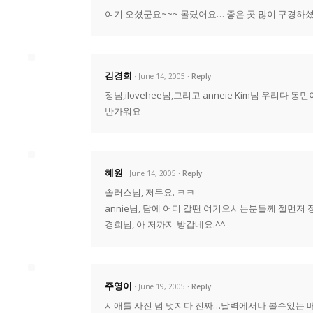
여기 오셨군요~~~ 몰랐어요… 좋은 곳 많이 구경하
김경희
· June 14, 2005
Reply
정님,ilovehee님,그리고 anneie Kim님 우리다 동
반가워요
혜원
· June 14, 2005
Reply
솔러스님, 저두요. ㅋㅋ
annie님, 담에 어디 갈땐 여기오시는분들께 젤먼저
경희님, 아 저까지 방갑네요.^^
주영이
· June 19, 2005
Reply
시애틀 사진 넘 멋지다 진짜…달력에서나 볼수있는 배