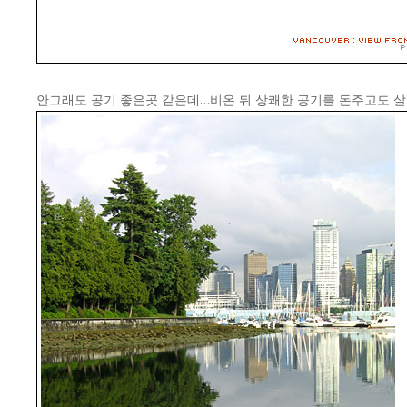
안그래도 공기 좋은곳 같은데…비온 뒤 상쾌한 공기를 돈주고도 살순 