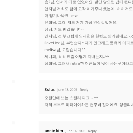
솜2님, 엽서가 따로 없었어요. 발만 닿으면 냅따 뛴다
앤지님 저희도 첨에 고작 이거주나 했는데..ㅎㅎ 저
더 땡기나봐요. ㅠㅠ
윤희님, 그죠. 저도 저게 가장 인상깊었어요.
정님, 저도 반갑습니다~
앤지님, 전 부끄럽게 양재천은 한번도 안가봤네요. -.-;
iloveHee님, 부럽슴다~ 제가 안그래도 통유리 아파
melisa님, 고맙습니다^^
제니퍼, ㅎㅎ 요즘 어떻게 지내는지..^^
성희님, 그래서 retire한 어른들이 많이 사는곳이라
Solus
· June 13, 2005
Reply
오랜만에 보는 스탠리 파크… ^^
저희 부부도 리타이어하문 밴쿠버 갈꺼에요. 잉글리시
annie kim
· June 14, 2005
Reply