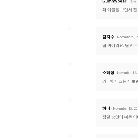
Gummybear
· Nove
왜 이글을 보면서 전
김지수
· November 9, 
넘 귀여워요. 딸 키
소혜정
· November 14,
와~ 아기 크는거 보
하니
· November 15, 2
정말 승연이 너무 이