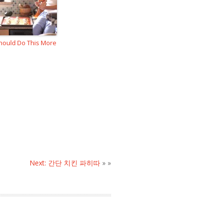
ould Do This More
n
Next: 간단 치킨 파히따
» »