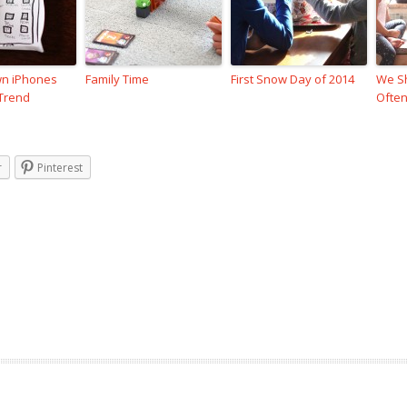
n iPhones
Family Time
First Snow Day of 2014
We Sh
Trend
Ofte
r
Pinterest