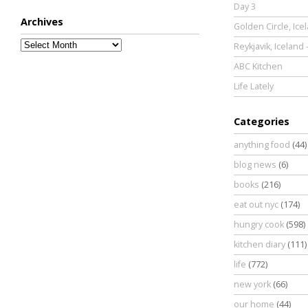
Day 3
Archives
Golden Circle, Ice
Archives
Reykjavik, Iceland 
ABC Kitchen
Life Lately
Categories
anything food
(44)
blog news
(6)
books
(216)
eat out nyc
(174)
hungry cook
(598)
kitchen diary
(111)
life
(772)
new york
(66)
our home
(44)