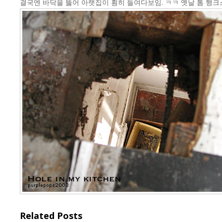
결국엔 바닥을 뚫어 아랫집이 훤히 들여다보임. ㅋㅋ 옛날 톰 행크
Related Posts