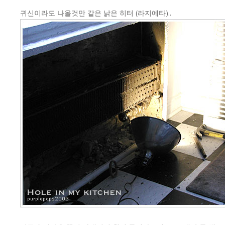
귀신이라도 나올것만 같은 낡은 히터 (라지에타)..