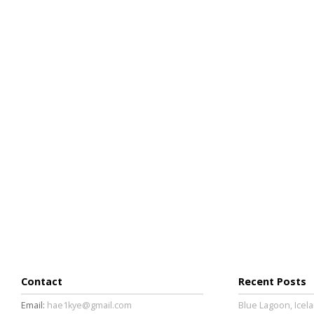
Contact
Recent Posts
Email:
hae1kye@gmail.com
Blue Lagoon, Icela