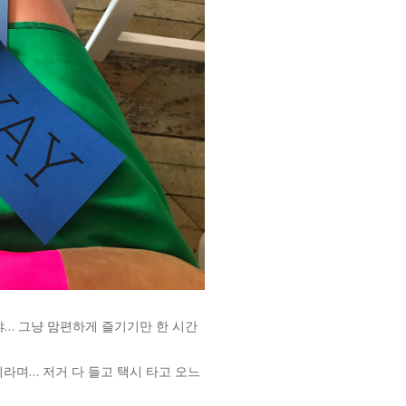
냐… 그냥 맘편하게 즐기기만 한 시간
라며… 저거 다 들고 택시 타고 오느