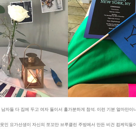
남자들 다 집에 두고 여자 둘이서 홀가분하게 참석. 이런 기분 얼마만이
웃인 요가선생이 자신의 쪼꼬만 브루클린 주방에서 만든 비건 컵케익들이