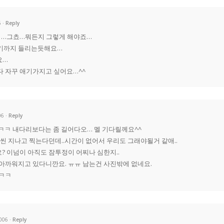
6
Reply
…그쵸…뭐든지 그렇게 해야죠…
기까지 들리는듯해요…
요…
다 자꾸 애기가지고 싶어요…^^
06
Reply
연…ㅋㅋ 내다리보다는 좀 길어다오… 멜 기다릴께요^^
훨씬 지나고 찍는다던데..시간이 없어서 우리도 그래야될거 같애..
 이넘이 아직도 잠투정이 어찌나 심한지..
아까워지고 있다니깐요. ㅠㅠ 남는건 사진밖에 없네요.
.ㅋㅋ
2006
Reply