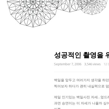
성공적인 촬영을 
September 7, 2006
3,546 views
12
백일을 앞두고 여러가지 생각을 하던
찍어보자 하다가 괜히 내실력으로 덤
제일 인기있는 백일사진 자세…엎드려
과연 승연이는 이 자세가 나올까 싶