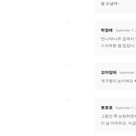
멜 보낼께~
하정애
· September 7,
언니야!나두 집에서
ㅎ아무튼 잼 있었다.
꼬마양파
· September 
개구쟁이 눈이에요 
뽀로로
· September 7,
그동안 쭉 눈팅하면서
이 넘 아까와요. 지