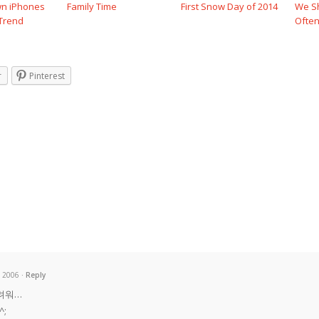
n iPhones
Family Time
First Snow Day of 2014
We Sh
Trend
Ofte
r
Pinterest
, 2006
Reply
려워…
;