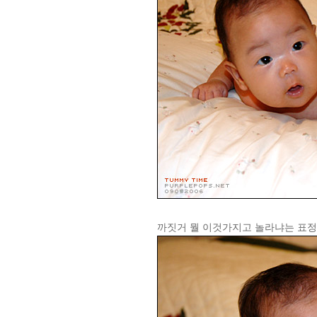
까짓거 뭘 이것가지고 놀라냐는 표정.