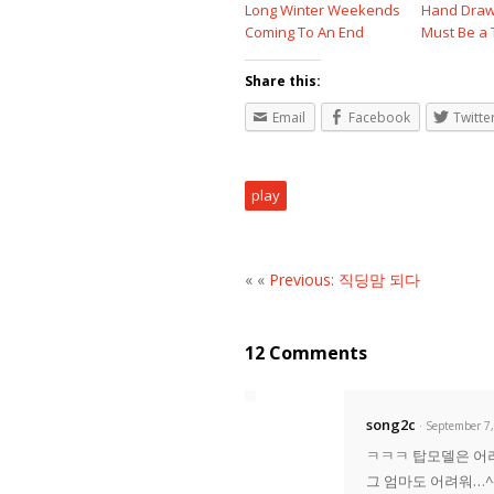
Long Winter Weekends
Hand Draw
Coming To An End
Must Be a 
Share this:
Email
Facebook
Twitte
play
« «
Previous: 직딩맘 되다
12 Comments
song2c
· September 7
ㅋㅋㅋ 탑모델은 어
그 엄마도 어려워…^^