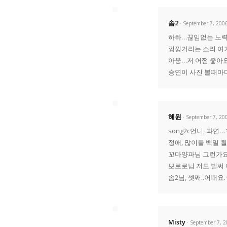
솜2
· September 7, 200
하하…끊임없는 노력
낑낑거리는 소리 여
아웅…저 어쩜 좋아
승연이 사진 볼때마
혜원
· September 7, 20
song2c언니, 과
정애, 많이들 백일 
꼬마양파님 그런가요?
뽀로로님 저도 벌써 
솜2님, 셋째..어때요
Misty
· September 7, 