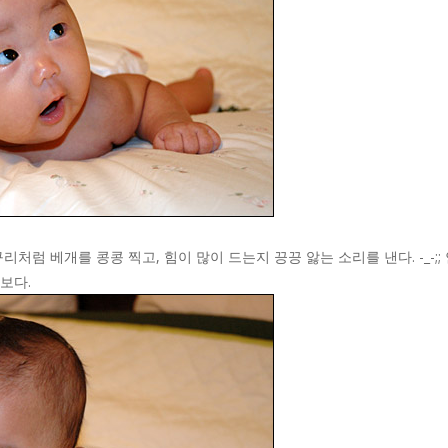
처럼 베개를 콩콩 찍고, 힘이 많이 드는지 끙끙 앓는 소리를 낸다. -_-
보다.