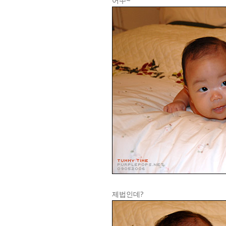
어쭈~
제법인데?