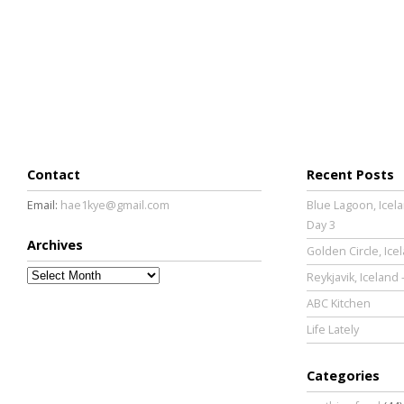
Contact
Recent Posts
Email:
hae1kye@gmail.com
Blue Lagoon, Icela
Day 3
Archives
Golden Circle, Ice
Archives
Reykjavik, Iceland 
ABC Kitchen
Life Lately
Categories