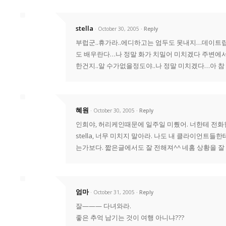
stella
· October 30, 2005
Reply
부럽군..휴가라..에디하고는 엄두도 못내지…데이트립도
도 배우란다…나 정말 화가 치밀어 미치겠다 주변에서
한건지..알 수가없을정도야..나 정말 미치겠다…아 참
혜원
· October 30, 2005
Reply
인희야, 허리케인때문에 일주일 미뤘어. 너한테 전화한다
stella, 너무 미치지 말아라. 나도 내 클라이언트
는가보다. 짧은글에서도 잘 전해져^^ 네홈 상황을 잘
엄마
· October 31, 2005
Reply
잘——— 다녀와라.
좋은 추억 남기는 것이 여행 아니냐???