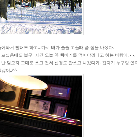
어와서 빨래도 하고…다시 배가 슬슬 고플때 쯤 집을 나섰다.
꼬셨음에도 불구, 자긴 오늘 꼭 햄버거를 먹어야겠다고 하는 바람에..-_-;
 난 털모자 그대로 쓰고 전혀 신경도 안쓰고 나갔다가, 갑자기 누구랑 연
잖어..^^