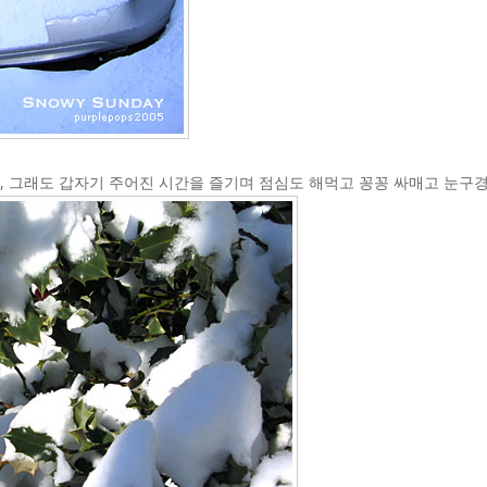
, 그래도 갑자기 주어진 시간을 즐기며 점심도 해먹고 꽁꽁 싸매고 눈구