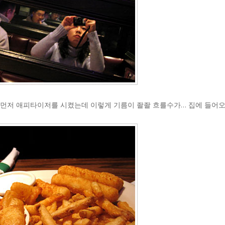
먼저 애피타이저를 시켰는데 이렇게 기름이 좔좔 흐를수가… 집에 들어오