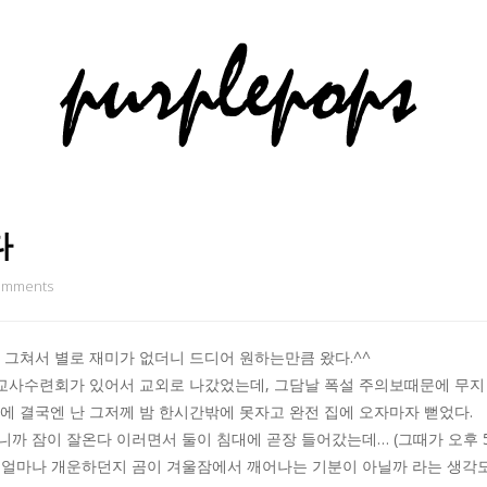
다
omments
 그쳐서 별로 재미가 없더니 드디어 원하는만큼 왔다.^^
사수련회가 있어서 교외로 나갔었는데, 그담날 폭설 주의보때문에 무지 걱정
에 결국엔 난 그저께 밤 한시간밖에 못자고 완전 집에 오자마자 뻗었다.
니까 잠이 잘온다 이러면서 둘이 침대에 곧장 들어갔는데… (그때가 오후 
가? 얼마나 개운하던지 곰이 겨울잠에서 깨어나는 기분이 아닐까 라는 생각도 