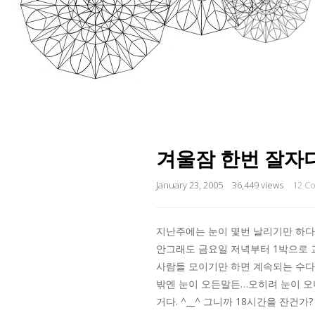
겨울잠 한번 잘자
January 23, 2005
36,449 views
12 C
지난주에는 눈이 몇번 날리기만 하다
안그래도 금요일 저녁부터 1박으로 교
사람들 모이기만 하면 계속되는 수다
밖엔 눈이 오든말든…오히려 눈이 오
거다. ^__^ 그니까 18시간을 잔건