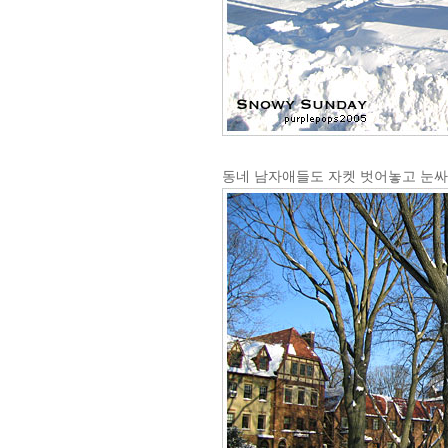
동네 남자애들도 자켓 벗어놓고 눈싸