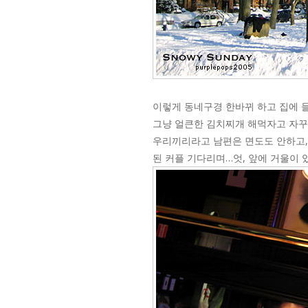
이렇게 동네구경 한바뀌 하고 집에 들
그냥 얼큰한 김치찌개 해먹자고 자꾸 
우리끼리라고 남편은 면도도 안하고,
된 커플 기다리며…엇, 앞에 거울이 있