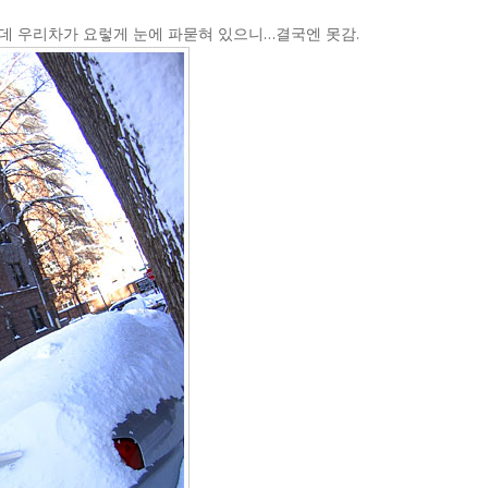
데 우리차가 요렇게 눈에 파묻혀 있으니…결국엔 못감.